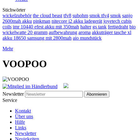
Stichwörter
wickelzubehör
the cloud beast
tfv8
subohm
smok tfv4
smok
sanjo
2600mah akku
pinkman
nitecore i2 akku ladegerät
joyetech cubis
coils
imr 10440 efest akku mit 350mah
halter
gs tank
fertigdraht
bio
wickelwatte 20 gramm
aufbewahrung
aroma
akkuträger tasche xl
akku 18650 samsung mit 2800mah
aio mundstück
Mehr
VOOPOO
Newsletter
Abonnieren
Service
Kontakt
Über uns
Hilfe
Links
Newsletter
Neuigkeiten