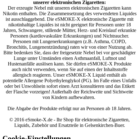
unserer elektronischen Zigaretten:
Der erzeugte Nebel mit unseren elektronischen Zigaretten kann
Nikotin enthalten. Die Zusammensetzung des verwendeten Liquides
ist ausschlaggebend. Die eSMOKE-X elektronische Zigarette mit
nikotinhaltige Liquides ist nicht geeignet für Personen unter 18
Jahren, Schwangere, stillende Mütter, Herz- und Kreislauf erkrankte
Personen (kardiovaskuläre Erkrankungen) und Nichtraucher.
Personen mit Lungenerkrankungen (z.B. Asthma, COPD,
Bronchitis, Lungenentzündung) raten wir von einer Nutzung ab.
Bitte bedenken Sie, dass der freigesetzte Nebel bei vor geschädigter
Lunge unter Umständen einen Asthmaanfall, Luftnot und
Hustenanfälle auslösen kann. Sie dürfen eSMOKE-X Produkte
auch nicht verwenden, wenn Sie auf einen der Inhaltsstoffe
allergisch reagieren. Unser eSMOKE-X Liquid enthält als
potentielle Allergene Polyethylenglykol (PG). Im Falle eines Unfalls
oder bei Unwohlsein sofort einen Arzt konsultieren und das Etikett
der Flasche vorzeigen! Außerhalb der Reichweite und Sichtweite
von Kindern aufbewahren.
Die Abgabe der Produkte erfolgt nur an Personen ab 18 Jahren.
© 2016 eSmoke-X.de - Ihr Shop für elektronische Zigaretten,
Liquids, Zubehör und Ersatzteile in Gelsenkirchen-Buer.
Cookie-Einstellungen