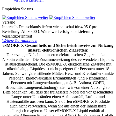
Vertrag widerrufen
Empfehlen Sie uns
Versand
Innerhalb Deutschlands liefern wir pauschal für 4,95 € pro
Bestellung. Ab 80,00 € Warenwert erfolgt die Lieferung
versandkostenfrei!
Weitere Inormationen
eSMOKE-X Gesundheits-und Sicherheitshinweise zur Nutzung
unserer elektronischen Zigaretten:
Der erzeugte Nebel mit unseren elektronischen Zigaretten kann
Nikotin enthalten. Die Zusammensetzung des verwendeten Liquides
ist ausschlaggebend. Die eSMOKE-X elektronische Zigarette mit
nikotinhaltige Liquides ist nicht geeignet für Personen unter 18
Jahren, Schwangere, stillende Mütter, Herz- und Kreislauf erkrankte
Personen (kardiovaskuläre Erkrankungen) und Nichtraucher.
Personen mit Lungenerkrankungen (z.B. Asthma, COPD,
Bronchitis, Lungenentzündung) raten wir von einer Nutzung ab.
Bitte bedenken Sie, dass der freigesetzte Nebel bei vor geschädigter
Lunge unter Umständen einen Asthmaanfall, Luftnot und
Hustenanfälle auslösen kann. Sie dürfen eSMOKE-X Produkte
auch nicht verwenden, wenn Sie auf einen der Inhaltsstoffe
allergisch reagieren. Unser eSMOKE-X Liquid enthält als
potentielle Allergene Polyethylenglykol (PG). Im Falle eines Unfalls