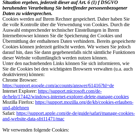
Situation ergeben, jederzeit dieser auf Art. 6 (1) f DSGVO
beruhenden Verarbeitung Sie betreffender personenbezogener
Daten zu widersprechen.
Cookies werden auf Ihrem Rechner gespeichert. Daher haben Sie
die volle Kontrolle über die Verwendung von Cookies. Durch die
Auswahl entsprechender technischer Einstellungen in Ihrem
Internetbrowser können Sie die Speicherung der Cookies und
Übermittlung der enthaltenen Daten verhindern. Bereits gespeicherte
Cookies können jederzeit gelöscht werden. Wir weisen Sie jedoch
darauf hin, dass Sie dann gegebenenfalls nicht sämtliche Funktionen
dieser Website vollumfänglich werden nutzen können.
Unter den nachstehenden Links können Sie sich informieren, wie
Sie die Cookies bei den wichtigsten Browsern verwalten (u.a. auch
deaktivieren) können:
Chrome Browser:
https://support.google.com/accounts/answer/61416?hl=de
Internet Explorer:
https://support.microsoft.com/de-
de/help/17442/windows-internet-explorer-delete-manage-cookies
Mozilla Firefox:
https://support.mozilla.org/de/kb/cookies-erlauben-
und-ablehnen
Safari:
https://support.apple.com/de-de/guide/safari/manage-cookies-
and-website-data-sfri11471/mac
Wir verwenden folgende Cookies: