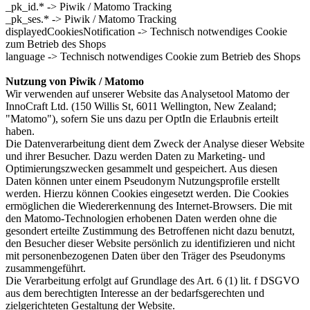
_pk_id.* -> Piwik / Matomo Tracking
_pk_ses.* -> Piwik / Matomo Tracking
displayedCookie­sNotification -> Technisch notwendiges Cookie
zum Betrieb des Shops
language -> Technisch notwendiges Cookie zum Betrieb des Shops
Nutzung von Piwik / Matomo
Wir verwenden auf unserer Website das Analysetool Matomo der
InnoCraft Ltd. (150 Willis St, 6011 Wellington, New Zealand;
"Matomo"), sofern Sie uns dazu per OptIn die Erlaubnis erteilt
haben.
Die Datenverarbeitung dient dem Zweck der Analyse dieser Website
und ihrer Besucher. Dazu werden Daten zu Marketing- und
Optimierungszwecken gesammelt und gespeichert. Aus diesen
Daten können unter einem Pseudonym Nutzungsprofile erstellt
werden. Hierzu können Cookies eingesetzt werden. Die Cookies
ermöglichen die Wiedererkennung des Internet-Browsers. Die mit
den Matomo-Technologien erhobenen Daten werden ohne die
gesondert erteilte Zustimmung des Betroffenen nicht dazu benutzt,
den Besucher dieser Website persönlich zu identifizieren und nicht
mit personenbezogenen Daten über den Träger des Pseudonyms
zusammengeführt.
Die Verarbeitung erfolgt auf Grundlage des Art. 6 (1) lit. f DSGVO
aus dem berechtigten Interesse an der bedarfsgerechten und
zielgerichteten Gestaltung der Website.