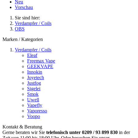
Neu
Vorschau
Sie sind hier:
Verdampfer / Coils
OBS
Marken / Kategorien
Verdampfer / Coils
Eleaf
Freemax Vape
GEEKVAPE
Innokin
Joyetech
Justfog
Sigelei
Smok
Uwell
Vapefly
Vaporesso
Voopo
Kontakt & Beratung
Gerne beraten wir Sie
telefonisch unter 0209 / 93 899 830
in der
Zeit von 11:00 bis 18:00 Uhr. Oder besuchen Sie unser