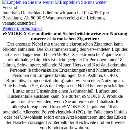
Versand
Innerhalb Deutschlands liefern wir pauschal für 4,95 € pro
Bestellung. Ab 80,00 € Warenwert erfolgt die Lieferung
versandkostenfrei!
Weitere Inormationen
eSMOKE-X Gesundheits-und Sicherheitshinweise zur Nutzung
unserer elektronischen Zigaretten:
Der erzeugte Nebel mit unseren elektronischen Zigaretten kann
Nikotin enthalten. Die Zusammensetzung des verwendeten Liquides
ist ausschlaggebend. Die eSMOKE-X elektronische Zigarette mit
nikotinhaltige Liquides ist nicht geeignet für Personen unter 18
Jahren, Schwangere, stillende Mütter, Herz- und Kreislauf erkrankte
Personen (kardiovaskuläre Erkrankungen) und Nichtraucher.
Personen mit Lungenerkrankungen (z.B. Asthma, COPD,
Bronchitis, Lungenentzündung) raten wir von einer Nutzung ab.
Bitte bedenken Sie, dass der freigesetzte Nebel bei vor geschädigter
Lunge unter Umständen einen Asthmaanfall, Luftnot und
Hustenanfälle auslösen kann. Sie dürfen eSMOKE-X Produkte
auch nicht verwenden, wenn Sie auf einen der Inhaltsstoffe
allergisch reagieren. Unser eSMOKE-X Liquid enthält als
potentielle Allergene Polyethylenglykol (PG). Im Falle eines Unfalls
oder bei Unwohlsein sofort einen Arzt konsultieren und das Etikett
der Flasche vorzeigen! Außerhalb der Reichweite und Sichtweite
von Kindern aufbewahren.