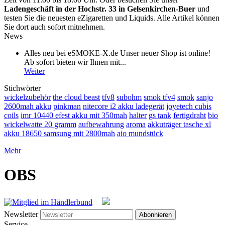
Ladengeschäft in der Hochstr. 33 in Gelsenkirchen-Buer
und
testen Sie die neuesten eZigaretten und Liquids. Alle Artikel können
Sie dort auch sofort mitnehmen.
News
Alles neu bei eSMOKE-X.de Unser neuer Shop ist online!
Ab sofort bieten wir Ihnen mit...
Weiter
Stichwörter
wickelzubehör
the cloud beast
tfv8
subohm
smok tfv4
smok
sanjo
2600mah akku
pinkman
nitecore i2 akku ladegerät
joyetech cubis
coils
imr 10440 efest akku mit 350mah
halter
gs tank
fertigdraht
bio
wickelwatte 20 gramm
aufbewahrung
aroma
akkuträger tasche xl
akku 18650 samsung mit 2800mah
aio mundstück
Mehr
OBS
Newsletter
Abonnieren
Service