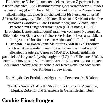
Der erzeugte Nebel mit unseren elektronischen Zigaretten kann
Nikotin enthalten. Die Zusammensetzung des verwendeten Liquides
ist ausschlaggebend. Die eSMOKE-X elektronische Zigarette mit
nikotinhaltige Liquides ist nicht geeignet für Personen unter 18
Jahren, Schwangere, stillende Mütter, Herz- und Kreislauf erkrankte
Personen (kardiovaskuläre Erkrankungen) und Nichtraucher.
Personen mit Lungenerkrankungen (z.B. Asthma, COPD,
Bronchitis, Lungenentzündung) raten wir von einer Nutzung ab.
Bitte bedenken Sie, dass der freigesetzte Nebel bei vor geschädigter
Lunge unter Umständen einen Asthmaanfall, Luftnot und
Hustenanfälle auslösen kann. Sie dürfen eSMOKE-X Produkte
auch nicht verwenden, wenn Sie auf einen der Inhaltsstoffe
allergisch reagieren. Unser eSMOKE-X Liquid enthält als
potentielle Allergene Polyethylenglykol (PG). Im Falle eines Unfalls
oder bei Unwohlsein sofort einen Arzt konsultieren und das Etikett
der Flasche vorzeigen! Außerhalb der Reichweite und Sichtweite
von Kindern aufbewahren.
Die Abgabe der Produkte erfolgt nur an Personen ab 18 Jahren.
© 2016 eSmoke-X.de - Ihr Shop für elektronische Zigaretten,
Liquids, Zubehör und Ersatzteile in Gelsenkirchen-Buer.
Cookie-Einstellungen