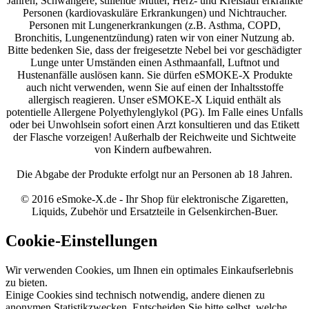
Jahren, Schwangere, stillende Mütter, Herz- und Kreislauf erkrankte
Personen (kardiovaskuläre Erkrankungen) und Nichtraucher.
Personen mit Lungenerkrankungen (z.B. Asthma, COPD,
Bronchitis, Lungenentzündung) raten wir von einer Nutzung ab.
Bitte bedenken Sie, dass der freigesetzte Nebel bei vor geschädigter
Lunge unter Umständen einen Asthmaanfall, Luftnot und
Hustenanfälle auslösen kann. Sie dürfen eSMOKE-X Produkte
auch nicht verwenden, wenn Sie auf einen der Inhaltsstoffe
allergisch reagieren. Unser eSMOKE-X Liquid enthält als
potentielle Allergene Polyethylenglykol (PG). Im Falle eines Unfalls
oder bei Unwohlsein sofort einen Arzt konsultieren und das Etikett
der Flasche vorzeigen! Außerhalb der Reichweite und Sichtweite
von Kindern aufbewahren.
Die Abgabe der Produkte erfolgt nur an Personen ab 18 Jahren.
© 2016 eSmoke-X.de - Ihr Shop für elektronische Zigaretten,
Liquids, Zubehör und Ersatzteile in Gelsenkirchen-Buer.
Cookie-Einstellungen
Wir verwenden Cookies, um Ihnen ein optimales Einkaufserlebnis
zu bieten.
Einige Cookies sind technisch notwendig, andere dienen zu
anonymen Statistikzwecken. Entscheiden Sie bitte selbst, welche