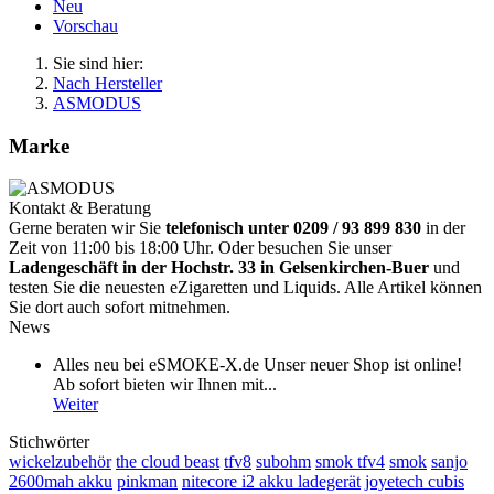
Neu
Vorschau
Sie sind hier:
Nach Hersteller
ASMODUS
Marke
Kontakt & Beratung
Gerne beraten wir Sie
telefonisch unter 0209 / 93 899 830
in der
Zeit von 11:00 bis 18:00 Uhr. Oder besuchen Sie unser
Ladengeschäft in der Hochstr. 33 in Gelsenkirchen-Buer
und
testen Sie die neuesten eZigaretten und Liquids. Alle Artikel können
Sie dort auch sofort mitnehmen.
News
Alles neu bei eSMOKE-X.de Unser neuer Shop ist online!
Ab sofort bieten wir Ihnen mit...
Weiter
Stichwörter
wickelzubehör
the cloud beast
tfv8
subohm
smok tfv4
smok
sanjo
2600mah akku
pinkman
nitecore i2 akku ladegerät
joyetech cubis