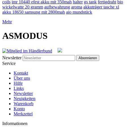
coils
imr 10440 efest akku mit 350mah
halter
gs tank
fertigdraht
bio
wickelwatte 20 gramm
aufbewahrung
aroma
akkuträger tasche xl
akku 18650 samsung mit 2800mah
aio mundstück
Mehr
ASMODUS
Newsletter
Abonnieren
Service
Kontakt
Über uns
Hilfe
Links
Newsletter
Neuigkeiten
Warenkorb
Konto
Merkzettel
Informationen