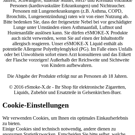
Jahren, Schwangere, stillende Mütter, Herz- und Kreislauf erkrankte
Personen (kardiovaskuläre Erkrankungen) und Nichtraucher.
Personen mit Lungenerkrankungen (z.B. Asthma, COPD,
Bronchitis, Lungenentzündung) raten wir von einer Nutzung ab.
Bitte bedenken Sie, dass der freigesetzte Nebel bei vor geschädigter
Lunge unter Umständen einen Asthmaanfall, Luftnot und
Hustenanfälle auslösen kann. Sie dürfen eSMOKE-X Produkte
auch nicht verwenden, wenn Sie auf einen der Inhaltsstoffe
allergisch reagieren. Unser eSMOKE-X Liquid enthält als
potentielle Allergene Polyethylenglykol (PG). Im Falle eines Unfalls
oder bei Unwohlsein sofort einen Arzt konsultieren und das Etikett
der Flasche vorzeigen! Außerhalb der Reichweite und Sichtweite
von Kindern aufbewahren.
Die Abgabe der Produkte erfolgt nur an Personen ab 18 Jahren.
© 2016 eSmoke-X.de - Ihr Shop für elektronische Zigaretten,
Liquids, Zubehör und Ersatzteile in Gelsenkirchen-Buer.
Cookie-Einstellungen
Wir verwenden Cookies, um Ihnen ein optimales Einkaufserlebnis
zu bieten.
Einige Cookies sind technisch notwendig, andere dienen zu
anonymen Statistikzwecken. Entscheiden Sie bitte selbst, welche