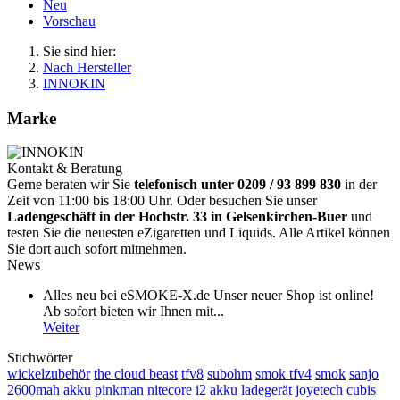
Neu
Vorschau
Sie sind hier:
Nach Hersteller
INNOKIN
Marke
Kontakt & Beratung
Gerne beraten wir Sie
telefonisch unter 0209 / 93 899 830
in der
Zeit von 11:00 bis 18:00 Uhr. Oder besuchen Sie unser
Ladengeschäft in der Hochstr. 33 in Gelsenkirchen-Buer
und
testen Sie die neuesten eZigaretten und Liquids. Alle Artikel können
Sie dort auch sofort mitnehmen.
News
Alles neu bei eSMOKE-X.de Unser neuer Shop ist online!
Ab sofort bieten wir Ihnen mit...
Weiter
Stichwörter
wickelzubehör
the cloud beast
tfv8
subohm
smok tfv4
smok
sanjo
2600mah akku
pinkman
nitecore i2 akku ladegerät
joyetech cubis