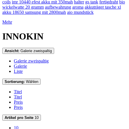
coils
imr 10440 efest akku mit 350mah
halter
gs tank
fertigdraht
bio
wickelwatte 20 gramm
aufbewahrung
aroma
akkuträger tasche xl
akku 18650 samsung mit 2800mah
aio mundstück
Mehr
INNOKIN
Ansicht:
Galerie zweispaltig
Galerie zweispaltig
Galerie
Liste
Sortierung:
Wählen
Titel
Titel
Preis
Preis
Artikel pro Seite
10
10