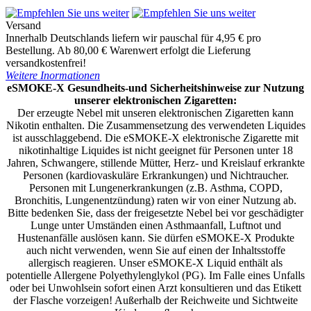
Versand
Innerhalb Deutschlands liefern wir pauschal für 4,95 € pro
Bestellung. Ab 80,00 € Warenwert erfolgt die Lieferung
versandkostenfrei!
Weitere Inormationen
eSMOKE-X Gesundheits-und Sicherheitshinweise zur Nutzung
unserer elektronischen Zigaretten:
Der erzeugte Nebel mit unseren elektronischen Zigaretten kann
Nikotin enthalten. Die Zusammensetzung des verwendeten Liquides
ist ausschlaggebend. Die eSMOKE-X elektronische Zigarette mit
nikotinhaltige Liquides ist nicht geeignet für Personen unter 18
Jahren, Schwangere, stillende Mütter, Herz- und Kreislauf erkrankte
Personen (kardiovaskuläre Erkrankungen) und Nichtraucher.
Personen mit Lungenerkrankungen (z.B. Asthma, COPD,
Bronchitis, Lungenentzündung) raten wir von einer Nutzung ab.
Bitte bedenken Sie, dass der freigesetzte Nebel bei vor geschädigter
Lunge unter Umständen einen Asthmaanfall, Luftnot und
Hustenanfälle auslösen kann. Sie dürfen eSMOKE-X Produkte
auch nicht verwenden, wenn Sie auf einen der Inhaltsstoffe
allergisch reagieren. Unser eSMOKE-X Liquid enthält als
potentielle Allergene Polyethylenglykol (PG). Im Falle eines Unfalls
oder bei Unwohlsein sofort einen Arzt konsultieren und das Etikett
der Flasche vorzeigen! Außerhalb der Reichweite und Sichtweite