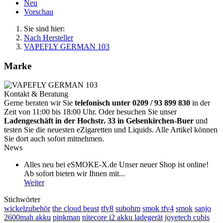
Neu
Vorschau
Sie sind hier:
Nach Hersteller
VAPEFLY GERMAN 103
Marke
Kontakt & Beratung
Gerne beraten wir Sie
telefonisch unter 0209 / 93 899 830
in der
Zeit von 11:00 bis 18:00 Uhr. Oder besuchen Sie unser
Ladengeschäft in der Hochstr. 33 in Gelsenkirchen-Buer
und
testen Sie die neuesten eZigaretten und Liquids. Alle Artikel können
Sie dort auch sofort mitnehmen.
News
Alles neu bei eSMOKE-X.de Unser neuer Shop ist online!
Ab sofort bieten wir Ihnen mit...
Weiter
Stichwörter
wickelzubehör
the cloud beast
tfv8
subohm
smok tfv4
smok
sanjo
2600mah akku
pinkman
nitecore i2 akku ladegerät
joyetech cubis