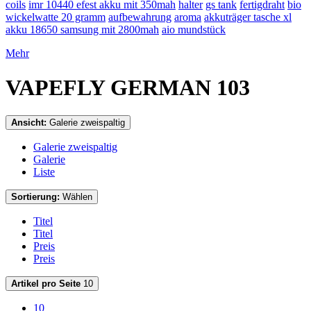
coils
imr 10440 efest akku mit 350mah
halter
gs tank
fertigdraht
bio
wickelwatte 20 gramm
aufbewahrung
aroma
akkuträger tasche xl
akku 18650 samsung mit 2800mah
aio mundstück
Mehr
VAPEFLY GERMAN 103
Ansicht:
Galerie zweispaltig
Galerie zweispaltig
Galerie
Liste
Sortierung:
Wählen
Titel
Titel
Preis
Preis
Artikel pro Seite
10
10